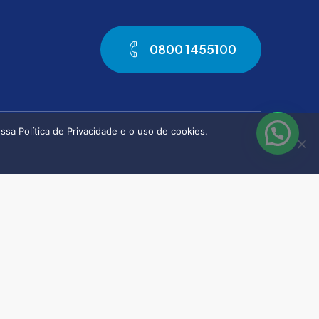
0
8
0
0
1
4
5
5
1
0
0
sa Política de Privacidade e o uso de cookies.
FORTALEZA (CE)
Rua Desembargador Lauro
Lt2
Nogueira, 1500
Riomar Trade Center – Conj. 1110
Bairro Papicu
CEP: 60175-055