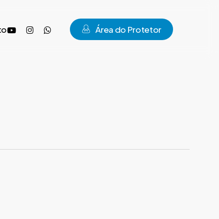
youtube
instagram
whatsapp
to
Á
r
e
a
d
o
P
r
o
t
e
t
o
r