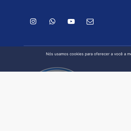
Nós usamos cookies para oferecer a você a mel
SEDE | 
Avenida 
2369
Edifício
Bairro J
CEP: 01