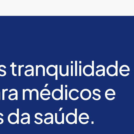
s
tranquilidade
ra
médicos
e
s
da
saúde.