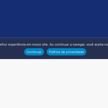
hor experiência em nosso site. Ao continuar a navegar, você aceita nos
Continuar
Política de privacidade
SÃO PAULO (SP)
BRASÍLIA (DF)
Brigadeiro Faria Lima,
Saus Quadra 5 Bloco N – 
Edifício OAB – Conj. 1204
 Notredame – Conj. 1102
Bairro Asa Sul
ardim Paulistano
CEP: 70070-913
452-922