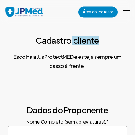
Skip
Men
Área do Protetor
to
Close
main
Menu
content
Cadastro
cliente
Escolha a JusProtectMED e esteja sempre um
passo à frente!
Dados do Proponente
Nome Completo (sem abreviaturas):*