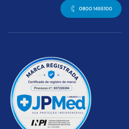
0
8
0
0
1
4
5
5
1
0
0